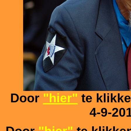
Door
"hier"
te klikk
4-9-20