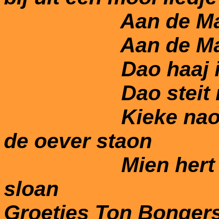
Aan de Maas bė
Aan de Maas da
Dao haaj ich mi
Dao steit nog 
Kieke nao de s
de oever staon
Mien hert zal al
sloan
Groetjes Ton Bonger