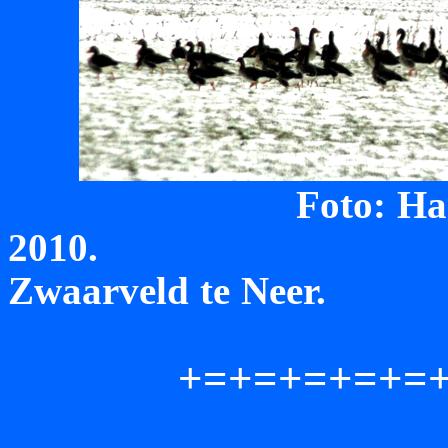
Foto: Ha
2010. Grauw
Zwaarveld te Neer.
+=+=+=+=+=